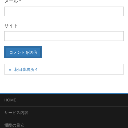
メール
*
サイト
花田事務所４
HOME
サービス内容
報酬の目安