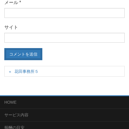
メール
*
サイト
花田事務所５
HOME
サービス内容
報酬の目安