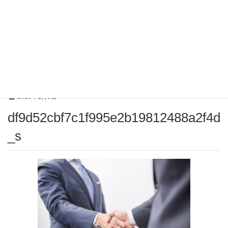
メディア
HOME
df9d52cbf7c1f995e2b19812488a2f4d_s
2019年2月9日
df9d52cbf7c1f995e2b19812488a2f4d
_s