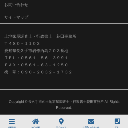
お問い合わせ
サイトマップ
土地家屋調査士・行政書士 花田事務所
〒４８０－１１０３
愛知県長久手市岩作西島２０３番地
ＴＥＬ：０５６１－５６－３９９１
ＦＡＸ：０５６１－６３－１２５０
携 帯：０９０－２０３２－１７３２
Copyright © 長久手市の土地家屋調査士・行政書士花田事務所 All Rights
Reserved.
MENU
HOME
アクセス
お問い合わせ
TEL