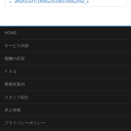
df9d52cbf7c1f995e2b19812488a2f4d_s
HOME
サービス内容
報酬の目安
ＦＡＱ
事務所案内
スタッフ紹介
求人情報
プライバシーポリシー