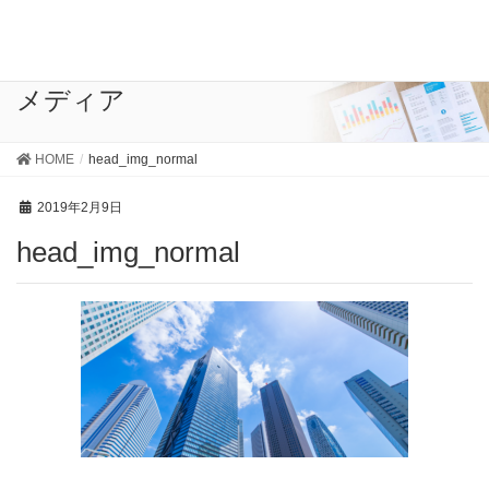
メディア
HOME
head_img_normal
2019年2月9日
head_img_normal