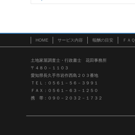
HOME
サービス内容
報酬の目安
ＦＡＱ
土地家屋調査士・行政書士 花田事務所
〒４８０－１１０３
愛知県長久手市岩作西島２０３番地
ＴＥＬ：０５６１－５６－３９９１
ＦＡＸ：０５６１－６３－１２５０
携 帯：０９０－２０３２－１７３２