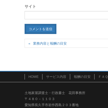
サイト
業務内容と報酬の目安
HOME
サービス内容
報酬の目安
ＦＡＱ
土地家屋調査士・行政書士 花田事務所
〒４８０－１１０３
愛知県長久手市岩作西島２０３番地