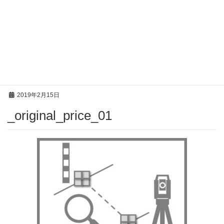
投稿
HOME
_original_price_01
2019年2月15日
_original_price_01