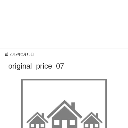
投稿
HOME
_original_price_07
2019年2月15日
_original_price_07