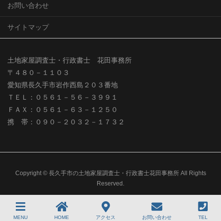
お問い合わせ
サイトマップ
土地家屋調査士・行政書士 花田事務所
〒４８０－１１０３
愛知県長久手市岩作西島２０３番地
ＴＥＬ：０５６１－５６－３９９１
ＦＡＸ：０５６１－６３－１２５０
携 帯：０９０－２０３２－１７３２
Copyright © 長久手市の土地家屋調査士・行政書士花田事務所 All Rights
Reserved.
MENU
HOME
アクセス
お問い合わせ
TEL