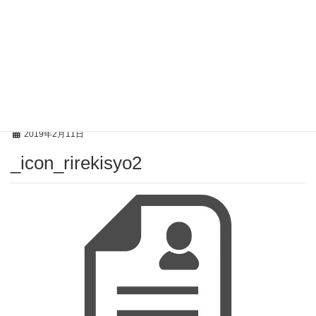
投稿
HOME
_icon_rirekisyo2
2019年2月11日
_icon_rirekisyo2