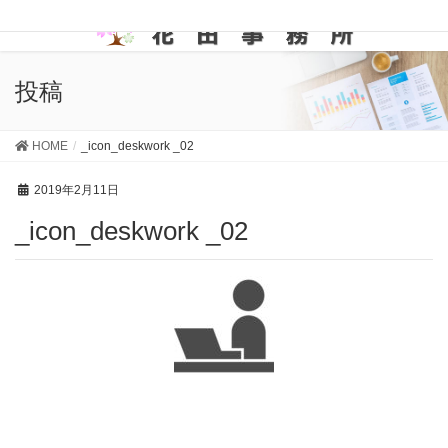
投稿
HOME
_icon_deskwork _02
2019年2月11日
_icon_deskwork _02