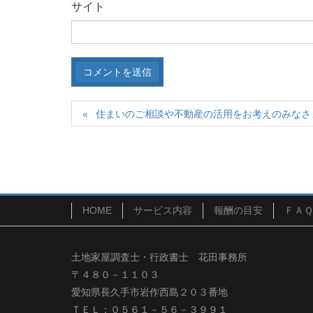
サイト
住まいのご相談や不動産の活用をお考えのみなさ
HOME
サービス内容
報酬の目安
ＦＡＱ
土地家屋調査士・行政書士 花田事務所
〒４８０－１１０３
愛知県長久手市岩作西島２０３番地
ＴＥＬ：０５６１－５６－３９９１