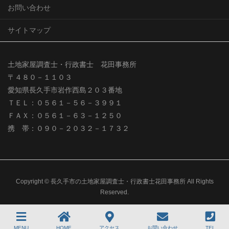
お問い合わせ
サイトマップ
土地家屋調査士・行政書士 花田事務所
〒４８０－１１０３
愛知県長久手市岩作西島２０３番地
ＴＥＬ：０５６１－５６－３９９１
ＦＡＸ：０５６１－６３－１２５０
携 帯：０９０－２０３２－１７３２
Copyright © 長久手市の土地家屋調査士・行政書士花田事務所 All Rights
Reserved.
MENU
HOME
アクセス
お問い合わせ
TEL