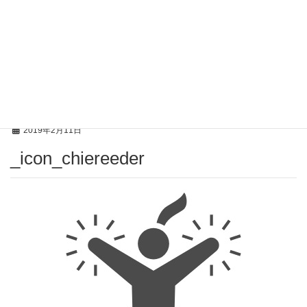
投稿
HOME
_icon_chiereeder
2019年2月11日
_icon_chiereeder