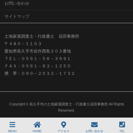
お問い合わせ
サイトマップ
土地家屋調査士・行政書士 花田事務所
〒４８０－１１０３
愛知県長久手市岩作西島２０３番地
ＴＥＬ：０５６１－５６－３９９１
ＦＡＸ：０５６１－６３－１２５０
携 帯：０９０－２０３２－１７３２
Copyright © 長久手市の土地家屋調査士・行政書士花田事務所 All Rights
Reserved.
MENU
HOME
アクセス
お問い合わせ
TEL